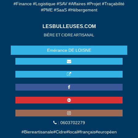
#Finance #Logistique #SAV #Affaires #Projet #Traçabilité
#PME #SaaS #Hébergement
LESBULLEUSES.COM
BIÈRE ET CIDRE ARTISANAL
Emérance
DE LOISNE
: 0603702279
#Biereartisanale#Cidre#local#français#européen