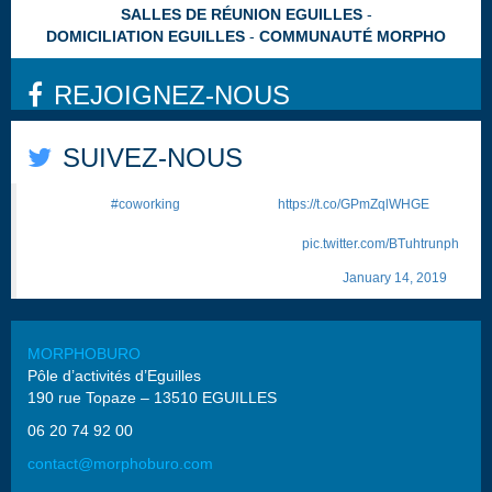
SALLES DE RÉUNION EGUILLES
DOMICILIATION EGUILLES
COMMUNAUTÉ MORPHO
REJOIGNEZ-NOUS
SUIVEZ-NOUS
Pourquoi le
#coworking
se démocratise
https://t.co/GPmZqlWHGE
"Issu d’un mode de vie alternatif, le mouvement des tiers-lieux est en
train de devenir un phénomène de société."
pic.twitter.com/BTuhtrunph
— Morphoburo ☕ (@Morphoburo)
January 14, 2019
MORPHOBURO
Pôle d’activités d’Eguilles
190 rue Topaze – 13510 EGUILLES
06 20 74 92 00
contact@morphoburo.com