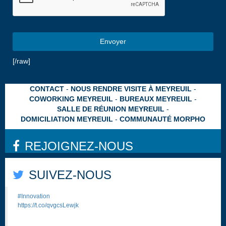
Envoyer
Ce
[/raw]
champ
devrait
CONTACT
NOUS RENDRE VISITE À MEYREUIL
être
COWORKING MEYREUIL
BUREAUX MEYREUIL
laissé
SALLE DE RÉUNION MEYREUIL
vide
DOMICILIATION MEYREUIL
COMMUNAUTÉ MORPHO
REJOIGNEZ-NOUS
SUIVEZ-NOUS
#Innovation
Sign-IO, le gant qui traduit la langues des signes
https://t.co/qvgcsLewjk
A 25 ans, l’ingénieur kenyan Roy Allela a mis au point un gant
intelligent qui permet de traduire la langue des signes