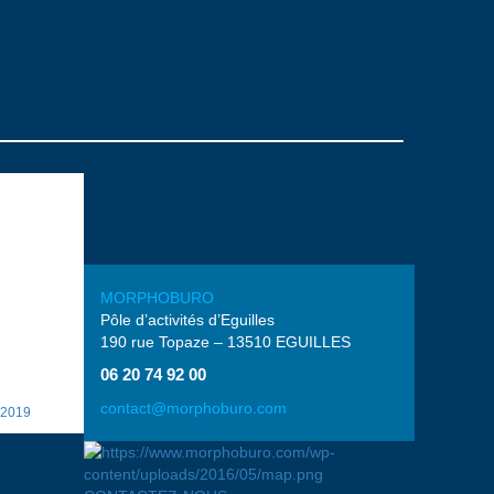
ocratise
natif, le
MORPHOBURO
n train de
Pôle d’activités d’Eguilles
ociété."
190 rue Topaze – 13510 EGUILLES
06 20 74 92 00
ro ☕
contact@morphoburo.com
 2019