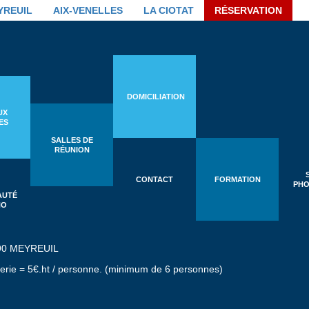
YREUIL
AIX-VENELLES
LA CIOTAT
RÉSERVATION
DOMICILIATION
UX
ES
SALLES DE
RÉUNION
CONTACT
FORMATION
PHO
AUTÉ
HO
90 MEYREUIL
iserie = 5€.ht / personne. (minimum de 6 personnes)