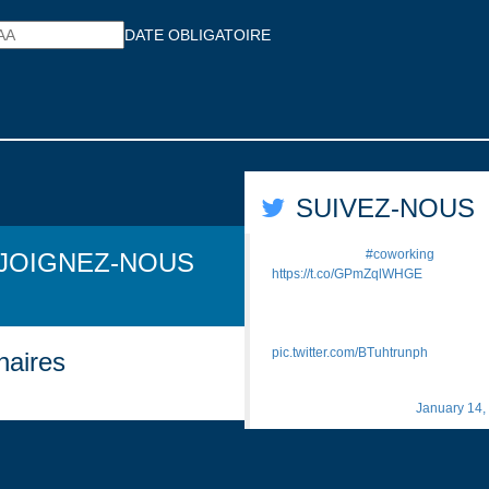
DATE OBLIGATOIRE
SUIVEZ-NOUS
Pourquoi le
#coworking
se dém
JOIGNEZ-NOUS
https://t.co/GPmZqlWHGE
"Issu d’un mode de vie alter
mouvement des tiers-lieux est e
devenir un phénomène de s
pic.twitter.com/BTuhtrunph
naires
— Morphobu
(@Morphoburo)
January 14,