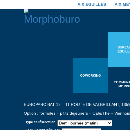
AIX-EGUILLES
AIX-ME
BUREA
EGUILL
COWORKING
COMMUN
MORP
EUROPARC BAT 12 – 11 ROUTE DE VALBRILLANT, 135
Option : formules « p’tits déjeuners » Café/Thé + Vienno
Type de réservation