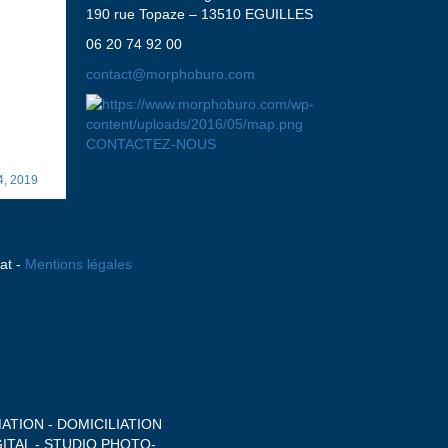
190 rue Topaze – 13510 EGUILLES
cratise
06 20 74 92 00
contact@morphoburo.com
atif, le
 train de
ciété."
CONTACTEZ-NOUS
o ☕
4, 2019
at -
Mentions légales
TION - DOMICILIATION
ITAL - STUDIO PHOTO-