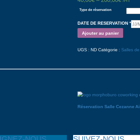
40,00
€
–
200,00
€
/HT
Type de réservation
DATE DE RESERVATION
*
Ajouter au panier
UGS :
ND
Catégorie :
Salles de
Réservation Salle Cezanne Ai
IGNEZ-NOUS
SUIVEZ-NOUS