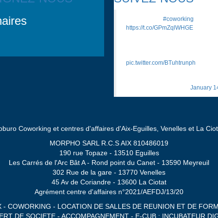
aires
Pourquoi le
#coworking
se démo
https://t.co/GPmZqlWHGE
"Issu d’un mode de vie altern
mouvement des tiers-lieux est en
devenir un phénomène de so
pic.twitter.com/BTuhtrunph
— Morphobur
(@Morphoburo)
January 1
ro Coworking et centres d'affaires d'Aix-Eguilles, Venelles et La Ciot
MORPHO SARL R.C.S AIX 810486019
190 rue Topaze - 13510 Eguilles
Les Carrés de l'Arc Bât A - Rond point du Canet - 13590 Meyreuil
302 Rue de la gare - 13770 Venelles
45 Av de Coriandre - 13600 La Ciotat
Agrément centre d'affaires n°2021/AEFDJ/13/20
 - COWORKING - LOCATION DE SALLES DE REUNION ET DE FORMA
RT DE SOCIETE - ACCOMPAGNEMENT - E-CUB : INCUBATEUR DIG